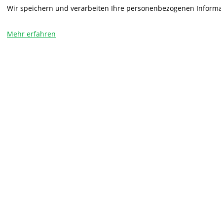
Wir speichern und verarbeiten Ihre personenbezogenen Informa
Mehr erfahren
Diagnose am Fah
Unsere Diagnosegerät
Wir führen mit folgenden Diagnosegeräten 
- Texa Diagnose,
- Mercedes-Benz Stardiagnose
- Boschdiagnose
- Wabco-Diagnose
- Knorr-Diagnose