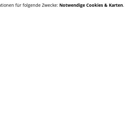
tionen für folgende Zwecke:
Notwendige Cookies & Karten
.
rzeug
e im Überblick
die Diagnose an Ihrem Nutzfahrzeug durch: